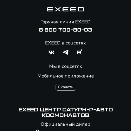
Корпоративным клиентам
Знаковые клиенты EXEED
Помощь на дорогах
Онлайн-магазин аксессуаров
Горячая линия EXEED
8 800 700-80-03
EXEED в соцсетях
Мы в соцсетях
Мобильное приложение
EXEED ЦЕНТР САТУРН-Р-АВТО
КОСМОНАВТОВ
Официальный дилер