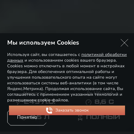
Мы используем Cookies
Используя сайт, вы соглашаетесь с
политикой обработки
данных
и использованием cookies вашего браузера.
Cookies можно отключить в любой момент в настройках
браузера. Для обеспечения оптимальной работы и
улучшения пользовательского опыта на сайте могут
использоваться системы веб-аналитики (в том числе
Яндекс.Метрика). Продолжая использование сайта, Вы
Мощность*
До 100 км/ч*
соглашаетесь с применением указанных технологий и
размещением cookie-файлов.
249
Л.С.
8,6
С
Расход*
Привод
Понятно
8,5
Л
ПОЛНЫЙ