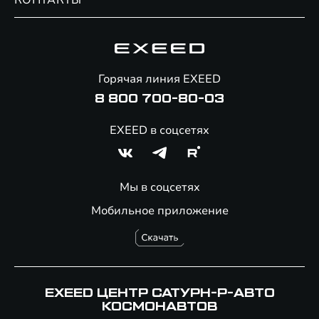
КОНТАКТЫ
Сервис
Специальные предложения
Технологии EXEED
Гарантия EXEED
Корпоративным клиентам
Знаковые клиенты EXEED
Помощь на дорогах
Онлайн-магазин аксессуаров
Горячая линия EXEED
8 800 700-80-03
EXEED в соцсетях
Мы в соцсетях
Мобильное приложение
EXEED ЦЕНТР САТУРН-Р-АВТО
КОСМОНАВТОВ