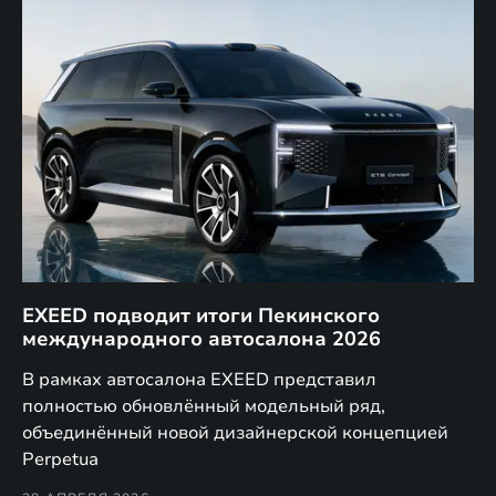
EXEED подводит итоги Пекинского
Д
международного автосалона 2026
E
в
а,
В рамках автосалона EXEED представил
EX
полностью обновлённый модельный ряд,
по
объединённый новой дизайнерской концепцией
(н
Perpetua
Co