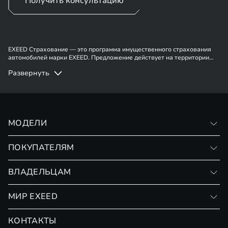
Получить консультацию
EXEED Страхование — это программа имущественного страхования
автомобилей марки EXEED. Предложение действует на территории
России. Имеются ограничения. Подробности у сотрудников отдела
Развернуть
продаж.
МОДЕЛИ
VX
ПОКУПАТЕЛЯМ
RX
Записаться на тест-драйв
ВЛАДЕЛЬЦАМ
Финансовые программы
Личный кабинет
МИР EXEED
Страхование
Записаться на сервис
Обмен / Trade-in
Новости и события
КОНТАКТЫ
Сервис