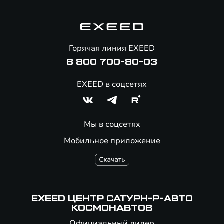
Специальные предложения
Технологии EXEED
Гарантия EXEED
Корпоративным клиентам
Знаковые клиенты EXEED
Помощь на дорогах
Онлайн-магазин аксессуаров
Горячая линия EXEED
8 800 700-80-03
EXEED в соцсетях
Мы в соцсетях
Мобильное приложение
EXEED ЦЕНТР САТУРН-Р-АВТО
КОСМОНАВТОВ
Официальный дилер